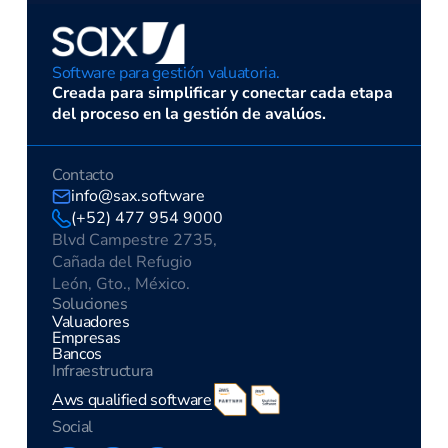
Software para gestión valuatoria.
Creada para simplificar y conectar cada etapa
del proceso en la gestión de avalúos.
Contacto
info@sax.software
(+52) 477 954 9000
Blvd Campestre 2735,
Cañada del Refugio
León, Gto., México.
Soluciones
Valuadores
Empresas
Bancos
Infraestructura
Aws qualified software
Social