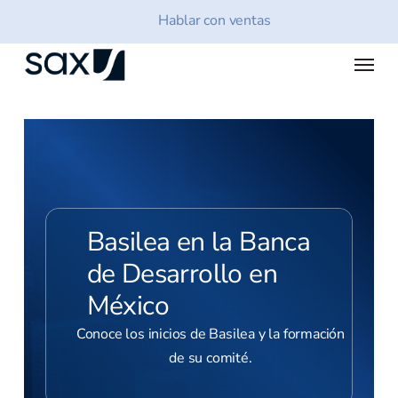
Skip
Hablar con ventas
to
main
Menu
content
Basilea en la Banca
de Desarrollo en
México
Conoce los inicios de Basilea y la formación
de su comité.