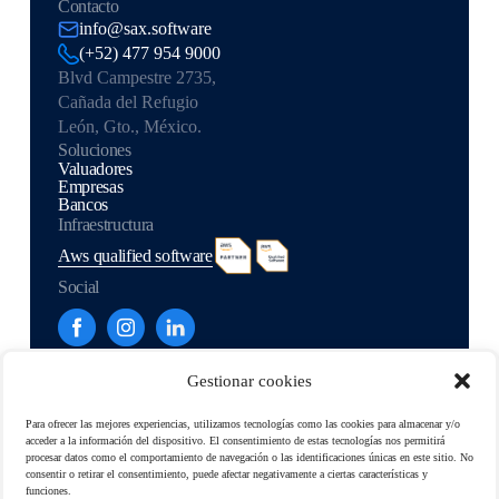
Contacto
info@sax.software
(+52) 477 954 9000
Blvd Campestre 2735,
Cañada del Refugio
León, Gto., México.
Soluciones
Valuadores
Empresas
Bancos
Infraestructura
Aws qualified software
Social
Gestionar cookies
©
2026 Sax. All rights reserved.
Developed by
Para ofrecer las mejores experiencias, utilizamos tecnologías como las cookies para almacenar y/o
acceder a la información del dispositivo. El consentimiento de estas tecnologías nos permitirá
Política de Seguridad
procesar datos como el comportamiento de navegación o las identificaciones únicas en este sitio. No
Política de cookies
consentir o retirar el consentimiento, puede afectar negativamente a ciertas características y
Términos y condiciones
funciones.