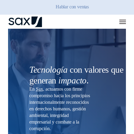
Skip
Hablar con ventas
to
main
Menu
content
Tecnología
con valores que
generan
impacto
.
En
Sax,
actuamos con firme
compromiso hacia los principios
internacionalmente reconocidos
en derechos humanos, gestión
ambiental, integridad
empresarial y combate a la
corrupción.