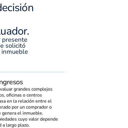
ecisión
luador.
 presente
e solicitó
e inmueble
ingresos
 valuar grandes complejos
s, oficinas o centros
sa en la relación entre el
erado por un comprador o
e genera el inmueble.
opiedades cuyo valor depende
 a largo plazo.