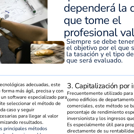
dependerá la d
que tome el
profesional va
Siempre se debe tener
el objetivo por el que s
la tasación y el tipo d
que será evaluado.
3. Capitalización por 
ecnológicas adecuadas, este
 forma más ágil, precisa y con
Frecuentemente utilizado para
un software especializado para
como edificios de departamento
ite seleccionar el método de
comerciales, este método se ba
da caso y seguir
porcentaje de rendimiento esp
sarias para llegar al valor
inversionista y los ingresos qu
imizando resultados.
Es especialmente útil para pr
os principales métodos
directamente de su rentabilidad