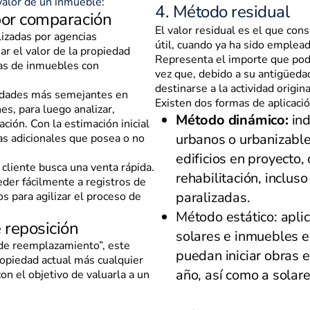
valor de un inmueble:
4. Método residual
por comparación
El valor residual es el que cons
lizadas por agencias
útil, cuando ya ha sido emplea
ar el valor de la propiedad
Representa el importe que pod
as de inmuebles con
vez que, debido a su antigüeda
destinarse a la actividad origin
piedades más semejantes en
Existen dos formas de aplicació
es, para luego analizar,
Método dinámico:
ind
mación. Con la estimación inicial
urbanos o urbanizable
as adicionales que posea o no
edificios en proyecto,
cliente busca una venta rápida.
rehabilitación, incluso
der fácilmente a registros de
paralizadas.
os para agilizar el proceso de
Método estático: apli
 reposición
solares e inmuebles e
de reemplazamiento”, este
puedan iniciar obras 
ropiedad actual más cualquier
año, así como a solare
on el objetivo de valuarla a un