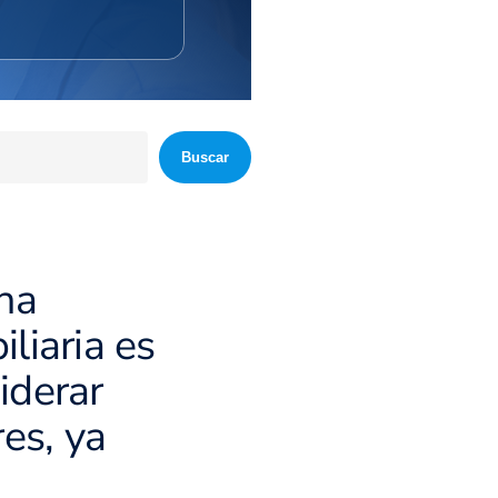
Buscar
una
liaria es
iderar
res, ya