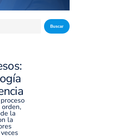
Buscar
esos:
logía
iencia
r proceso
 orden,
 de la
on la
ores
 veces