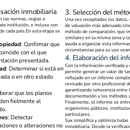
asación inmobiliaria
3. Selección del méto
n las normas, reglas e
Una vez recopilados los datos,
da institución, e incluso con
de valuación más adecuado.Uno 
de cada país.En esta etapa se
método de comparación, que im
similares en la misma zona y c
propiedad
: Confirmar que
ayuda a organizar esta informac
circunstancias para su uso sean
coincide con el que
4. Elaboración del in
ntación presentada.
Con la información verificada y
dad
: Determinar si está en
permite generar un valor de ta
pada o en otro estado
reflejado en un informe compl
revisado por otro profesional de
garantizando coherencia entre l
oborar que los planos
documentación y los métodos u
den fielmente al
Finalmente, el informe se entre
organismos públicos, institucio
do.
particulares.
nes
: Detectar
Sax simplifica y optimiza todas 
aciones o alteraciones no
inmobiliaria. Desde la verificaci