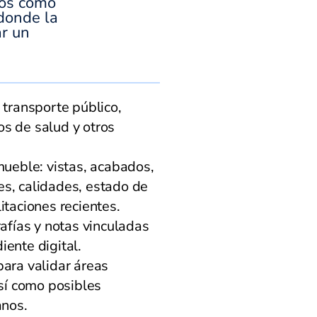
dos como
donde la
ar un
.
 transporte público,
s de salud y otros
mueble: vistas, acabados,
s, calidades, estado de
itaciones recientes.
rafías y notas vinculadas
iente digital.
para validar áreas
así como posibles
anos.