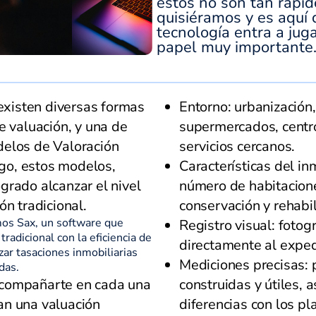
estos no son tan rápi
quisiéramos y es aquí 
tecnología entra a jug
papel muy importante
 existen diversas formas
Entorno: urbanización,
e valuación, y una de
supermercados, centro
delos de Valoración
servicios cercanos.
go, estos modelos,
Características del in
grado alcanzar el nivel
número de habitacione
ón tradicional.
conservación y rehabil
mos Sax, un software que
Registro visual: fotog
tradicional con la eficiencia de
directamente al exped
zar tasaciones inmobiliarias
Mediciones precisas: 
das.
acompañarte en cada una
construidas y útiles, 
an una valuación
diferencias con los pl