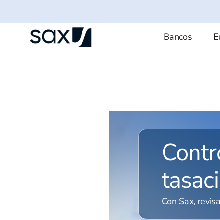
Skip
to
main
Bancos
E
content
Contr
tasac
Con Sax, revisa